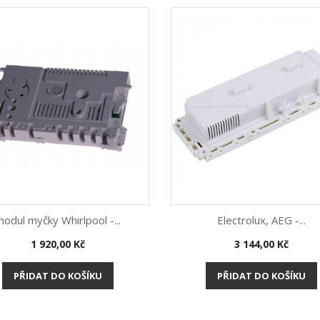
modul myčky Whirlpool -...
Electrolux, AEG -...
Cena
Cena
1 920,00 Kč
3 144,00 Kč
Rychlý náhled
Rychlý náhled


PŘIDAT DO KOŠÍKU
PŘIDAT DO KOŠÍKU