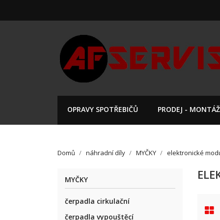
OPRAVY SPOTŘEBIČŮ
PRODEJ - MONTÁŽ
Domů
náhradní díly
MYČKY
elektronické mod
ELE
MYČKY
čerpadla cirkulační
čerpadla vypouštěcí