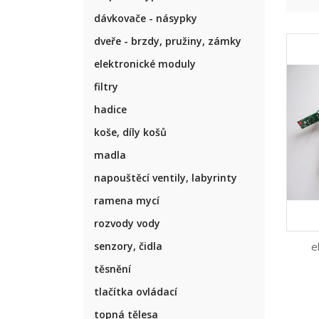
dávkovače - násypky
dveře - brzdy, pružiny, zámky
elektronické moduly
filtry
hadice
koše, díly košů
madla
napouštěcí ventily, labyrinty
ramena mycí
rozvody vody
e
senzory, čidla
těsnění
tlačítka ovládací
topná tělesa