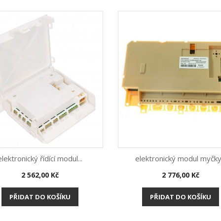
elektronický řídící modul...
elektronický modul myčky.
Cena
Cena
2 562,00 Kč
2 776,00 Kč
Rychlý náhled
Rychlý náhled


PŘIDAT DO KOŠÍKU
PŘIDAT DO KOŠÍKU