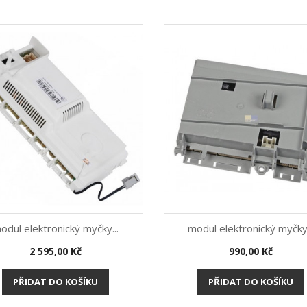
odul elektronický myčky...
modul elektronický myčky.
Cena
Cena
2 595,00 Kč
990,00 Kč
Rychlý náhled
Rychlý náhled


PŘIDAT DO KOŠÍKU
PŘIDAT DO KOŠÍKU