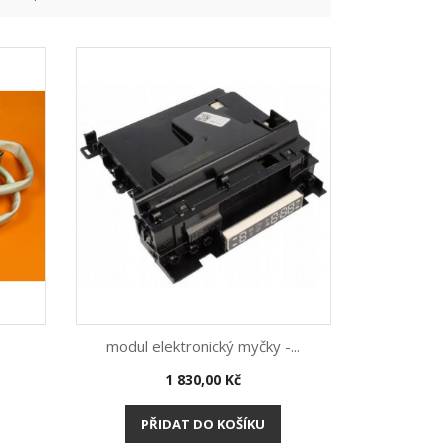
modul elektronický myčky -...
Cena
1 830,00 Kč
Rychlý náhled

PŘIDAT DO KOŠÍKU