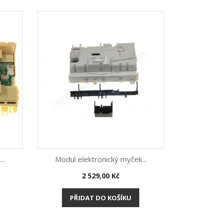
..
Modul elektronický myček...
Cena
2 529,00 Kč
Rychlý náhled

PŘIDAT DO KOŠÍKU