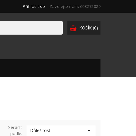
Přihlásit se
Zavolejte nám:
603272029
KOŠÍK
(0)

Seřadit

Důležitost
podle: