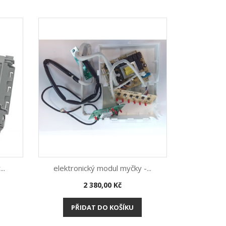
..
elektronický modul myčky -...
Cena
2 380,00 Kč
Rychlý náhled

PŘIDAT DO KOŠÍKU