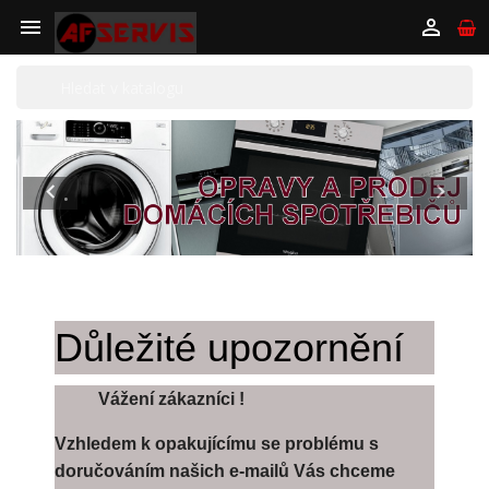


Předchozí
Další
.


Důležité upozornění
Vážení zákazníci !
Vzhledem k opakujícímu se problému s
doručováním našich e-mailů Vás chceme