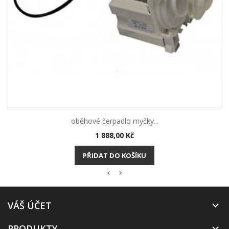
oběhové čerpadlo myčky...
Cena
1 888,00 Kč
PŘIDAT DO KOŠÍKU
VÁŠ ÚČET

PRODUKTY
