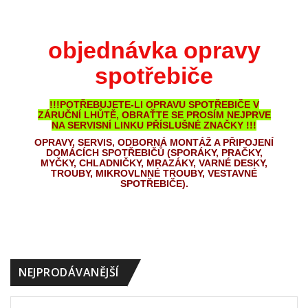
objednávka opravy
spotřebiče
!!!POTŘEBUJETE-LI OPRAVU SPOTŘEBIČE V
ZÁRUČNÍ LHŮTĚ, OBRAŤTE SE PROSÍM NEJPRVE
NA SERVISNÍ LINKU PŘÍSLUŠNÉ ZNAČKY !!!
OPRAVY, SERVIS, ODBORNÁ MONTÁŽ A PŘIPOJENÍ
DOMÁCÍCH SPOTŘEBIČŮ (SPORÁKY, PRAČKY,
MYČKY, CHLADNIČKY, MRAZÁKY, VARNÉ DESKY,
TROUBY, MIKROVLNNÉ TROUBY, VESTAVNÉ
SPOTŘEBIČE).
NEJPRODÁVANĚJŠÍ