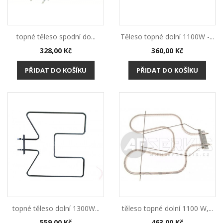
topné těleso spodní do...
Těleso topné dolní 1100W -...
Cena
Cena
328,00 Kč
360,00 Kč
PŘIDAT DO KOŠÍKU
PŘIDAT DO KOŠÍKU
topné těleso dolní 1300W...
těleso topné dolní 1100 W,...
Cena
Cena
559,00 Kč
463,00 Kč