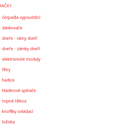
RAČKY
čerpadla vypouštěcí
dávkovače
dveře - rámy dveří
dveře - zámky dveří
elektronické moduly
filtry
hadice
hladinové spínače
topná tělesa
knoflíky ovládací
ložiska