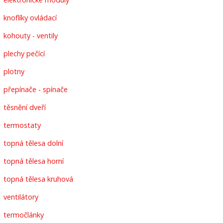
knoflíky ovládací
kohouty - ventily
plechy pečící
plotny
přepínače - spínače
těsnění dveří
termostaty
topná tělesa dolní
topná tělesa horní
topná tělesa kruhová
ventilátory
termočlánky