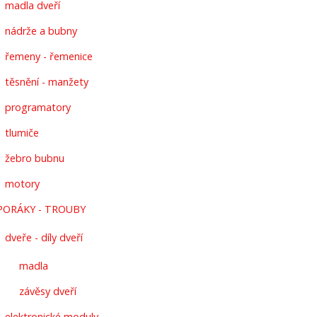
madla dveří
nádrže a bubny
řemeny - řemenice
těsnění - manžety
programatory
tlumiče
žebro bubnu
motory
PORÁKY - TROUBY
dveře - díly dveří
madla
závěsy dveří
elektronické moduly