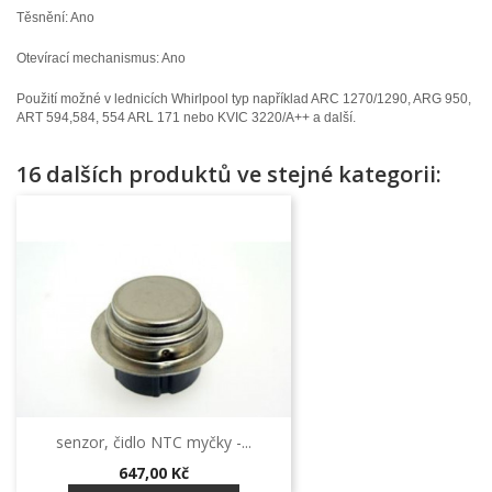
Těsnění: Ano
Otevírací mechanismus: Ano
Použití možné v lednicích Whirlpool typ například ARC 1270/1290, ARG 950,
ART 594,584, 554 ARL 171 nebo KVIC 3220/A++ a další.
16 dalších produktů ve stejné kategorii:
senzor, čidlo NTC myčky -...
Cena
647,00 Kč