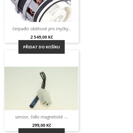
čerpadlo oběhové pro myčky...
Cena
2 549,00 Kč
PŘIDAT DO KOŠÍKU
senzor, čidlo magnetické -...
Cena
299,00 Kč