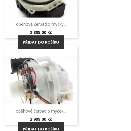
oběhové čerpadlo myčky...
Cena
2 895,00 Kč
PŘIDAT DO KOŠÍKU
oběhové čerpadlo myček...
Cena
2 998,00 Kč
PŘIDAT DO KOŠÍKU