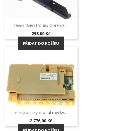
závěs dveří trouby Gorenje,...
Cena
298,00 Kč
PŘIDAT DO KOŠÍKU
elektronický modul myčky...
Cena
2 776,00 Kč
PŘIDAT DO KOŠÍKU