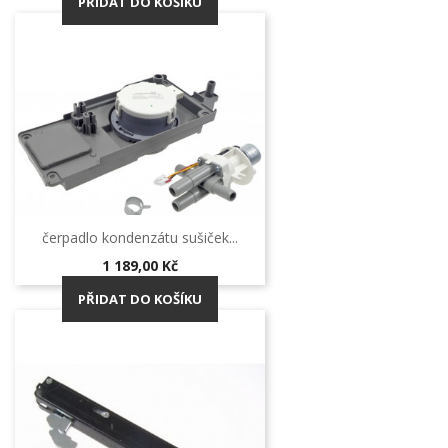
PŘIDAT DO KOŠÍKU
čerpadlo kondenzátu sušiček...
Cena
1 189,00 Kč
PŘIDAT DO KOŠÍKU