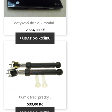
dotykový displej - modul...
Cena
2 664,00 Kč
PŘIDAT DO KOŠÍKU
tlumič třecí pračky...
Cena
533,00 Kč