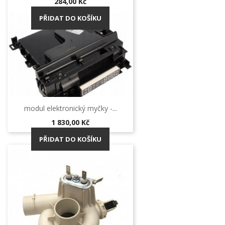
Cena
284,00 Kč
PŘIDAT DO KOŠÍKU
modul elektronický myčky -...
Cena
1 830,00 Kč
PŘIDAT DO KOŠÍKU