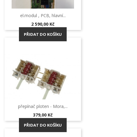
el.modul , PCB, hlavní...
Cena
2 590,00 Kč
PŘIDAT DO KOŠÍKU
přepínač ploten - Mora,...
Cena
379,00 Kč
PŘIDAT DO KOŠÍKU