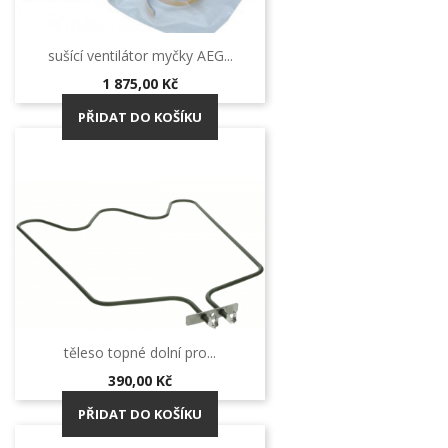
sušící ventilátor myčky AEG...
Cena
1 875,00 Kč
PŘIDAT DO KOŠÍKU
těleso topné dolní pro...
Cena
390,00 Kč
PŘIDAT DO KOŠÍKU