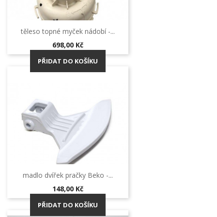
těleso topné myček nádobí -...
Cena
698,00 Kč
PŘIDAT DO KOŠÍKU
madlo dvířek pračky Beko -...
Cena
148,00 Kč
PŘIDAT DO KOŠÍKU