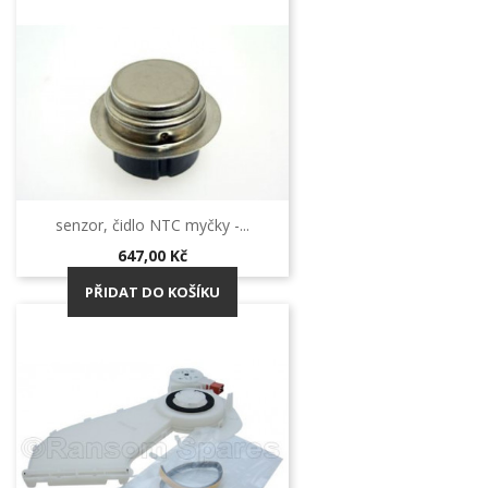
senzor, čidlo NTC myčky -...
Cena
647,00 Kč
PŘIDAT DO KOŠÍKU