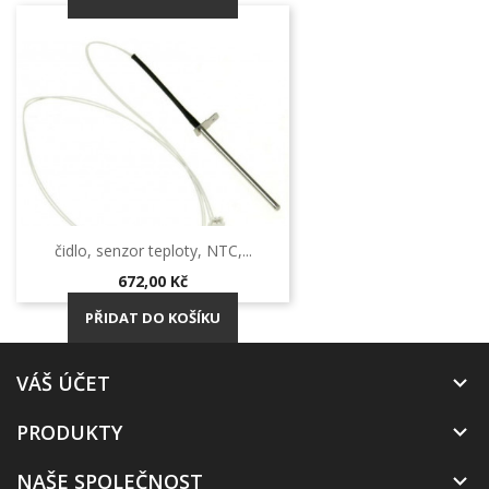
čidlo, senzor teploty, NTC,...
Cena
672,00 Kč
PŘIDAT DO KOŠÍKU
VÁŠ ÚČET

PRODUKTY

NAŠE SPOLEČNOST
