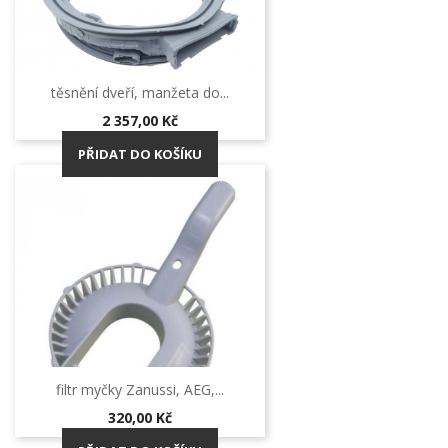
těsnění dveří, manžeta do...
Cena
2 357,00 Kč
PŘIDAT DO KOŠÍKU
filtr myčky Zanussi, AEG,...
Cena
320,00 Kč