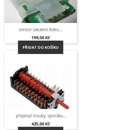
senzor zakalení Beko,...
Cena
199,00 Kč
PŘIDAT DO KOŠÍKU
přepínač trouby, sporáku...
Cena
425,00 Kč