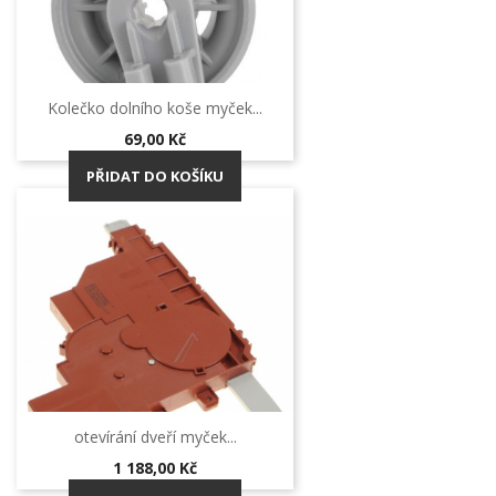
Kolečko dolního koše myček...
Cena
69,00 Kč
PŘIDAT DO KOŠÍKU
otevírání dveří myček...
Cena
1 188,00 Kč