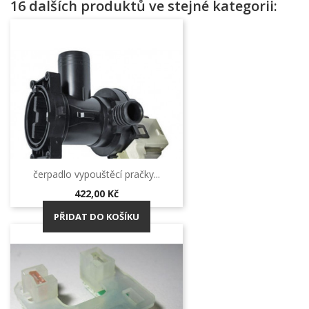
16 dalších produktů ve stejné kategorii:
čerpadlo vypouštěcí pračky...
Cena
422,00 Kč
PŘIDAT DO KOŠÍKU