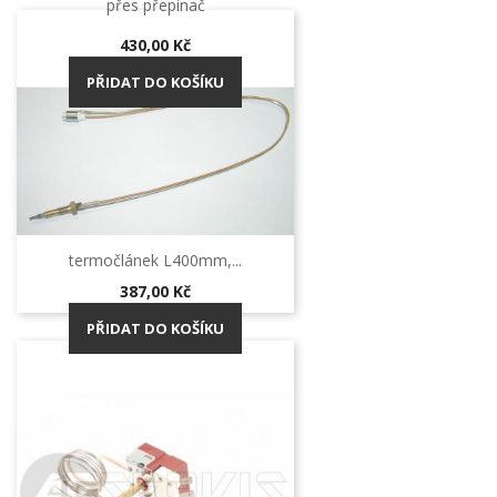
přes přepínač
Cena
430,00 Kč
PŘIDAT DO KOŠÍKU
termočlánek L400mm,...
Cena
387,00 Kč
PŘIDAT DO KOŠÍKU