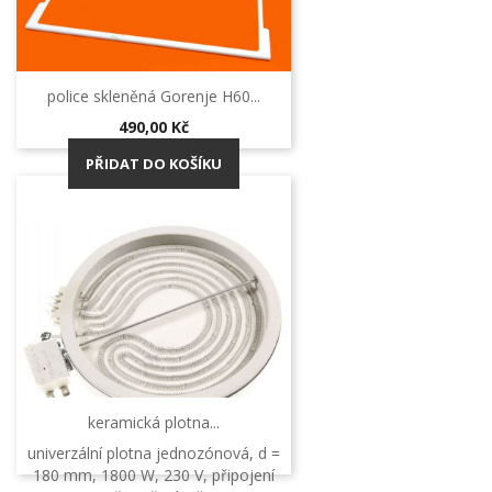
police skleněná Gorenje H60...
Cena
490,00 Kč
PŘIDAT DO KOŠÍKU
keramická plotna...
univerzální plotna jednozónová, d =
180 mm, 1800 W, 230 V, připojení