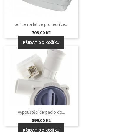
police na lahve pro lednice...
Cena
708,00 Kč
PŘIDAT DO KOŠÍKU
vypouštěcí čerpadlo do...
Cena
899,00 Kč
PŘIDAT DO KOŠÍKU