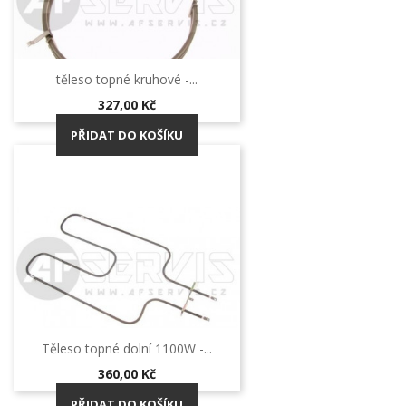
těleso topné kruhové -...
Cena
327,00 Kč
PŘIDAT DO KOŠÍKU
Těleso topné dolní 1100W -...
Cena
360,00 Kč
PŘIDAT DO KOŠÍKU