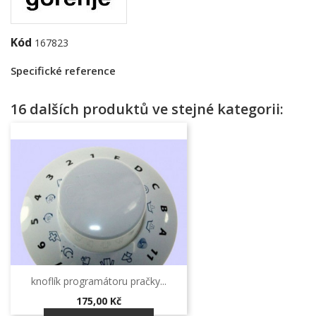
Kód
167823
Specifické reference
16 dalších produktů ve stejné kategorii:
knoflík programátoru pračky...
Cena
175,00 Kč