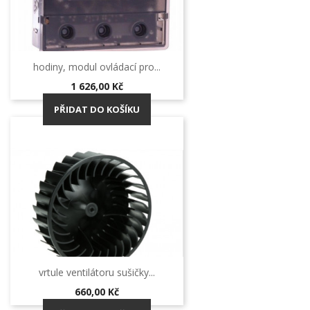
hodiny, modul ovládací pro...
Cena
1 626,00 Kč
PŘIDAT DO KOŠÍKU
vrtule ventilátoru sušičky...
Cena
660,00 Kč