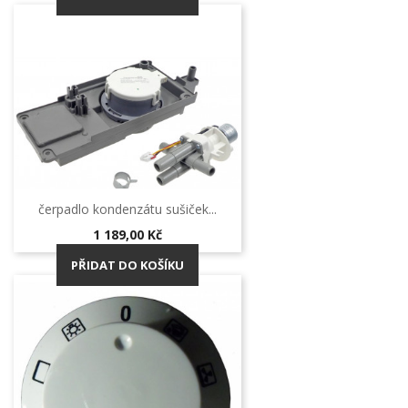
čerpadlo kondenzátu sušiček...
Cena
1 189,00 Kč
PŘIDAT DO KOŠÍKU