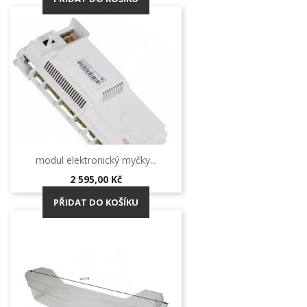
modul elektronický myčky...
Cena
2 595,00 Kč
PŘIDAT DO KOŠÍKU