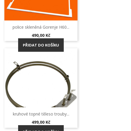
police skleněná Gorenje H60...
Cena
490,00 Kč
PŘIDAT DO KOŠÍKU
kruhové topné těleso trouby...
Cena
499,00 Kč